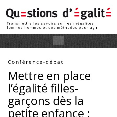
Skip
to
main
content
Transmettre les savoirs sur les inégalités
femmes-hommes et des méthodes pour agir
Skip to content
Conférence-débat
Mettre en place
l’égalité filles-
garçons dès la
petite enfance :